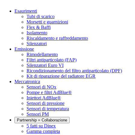
Esaurimenti
Tubi di scarico
Morsetti e guarnizioni
Flex & Baffi
Isolamento
Riscaldamento e raffreddamento
Silenzatori
Emissione
Rimodellamento
Filtri antiparticolato (FAP)
Silenzatori Euro VI
Ricondizionamento del filtro antiparticolato (DPF)
Kit di riparazione del radiatore EGR
Meccatronica
Sensori di NOx
Pompe e filtri AdBlue®
Iniettori AdBlue®
Sensori di pressione
Sensori di temperatura
Sensori PM
Partnership = Collaborazione
5 fatti su Dinex
Gamma completa