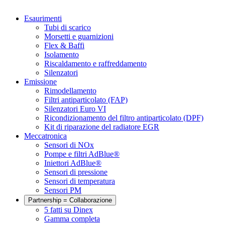
Esaurimenti
Tubi di scarico
Morsetti e guarnizioni
Flex & Baffi
Isolamento
Riscaldamento e raffreddamento
Silenzatori
Emissione
Rimodellamento
Filtri antiparticolato (FAP)
Silenzatori Euro VI
Ricondizionamento del filtro antiparticolato (DPF)
Kit di riparazione del radiatore EGR
Meccatronica
Sensori di NOx
Pompe e filtri AdBlue®
Iniettori AdBlue®
Sensori di pressione
Sensori di temperatura
Sensori PM
Partnership = Collaborazione
5 fatti su Dinex
Gamma completa