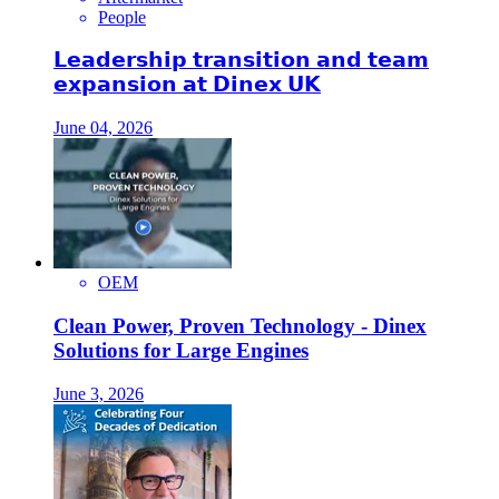
People
𝗟𝗲𝗮𝗱𝗲𝗿𝘀𝗵𝗶𝗽 𝘁𝗿𝗮𝗻𝘀𝗶𝘁𝗶𝗼𝗻 𝗮𝗻𝗱 𝘁𝗲𝗮𝗺
𝗲𝘅𝗽𝗮𝗻𝘀𝗶𝗼𝗻 𝗮𝘁 𝗗𝗶𝗻𝗲𝘅 𝗨𝗞
June 04, 2026
OEM
Clean Power, Proven Technology - Dinex
Solutions for Large Engines
June 3, 2026